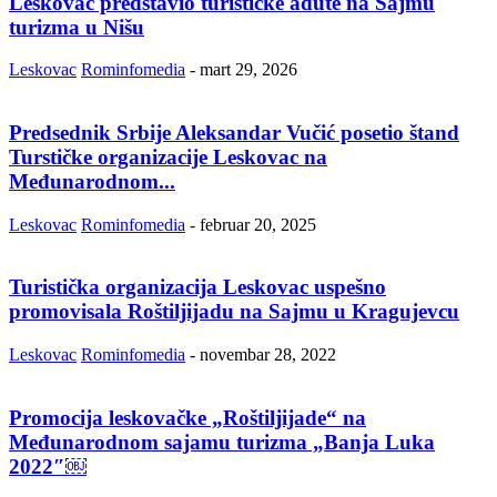
Leskovac predstavio turističke adute na Sajmu
turizma u Nišu
Leskovac
Rominfomedia
-
mart 29, 2026
Predsednik Srbije Aleksandar Vučić posetio štand
Turstičke organizacije Leskovac na
Međunarodnom...
Leskovac
Rominfomedia
-
februar 20, 2025
Turistička organizacija Leskovac uspešno
promovisala Roštiljijadu na Sajmu u Kragujevcu
Leskovac
Rominfomedia
-
novembar 28, 2022
Promocija leskovačke „Roštiljijade“ na
Međunarodnom sajamu turizma „Banja Luka
2022″￼