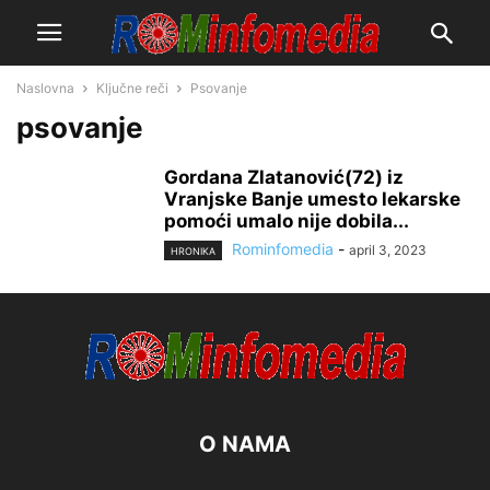
Naslovna
Ključne reči
Psovanje
psovanje
Gordana Zlatanović(72) iz
Vranjske Banje umesto lekarske
pomoći umalo nije dobila...
Rominfomedia
-
april 3, 2023
HRONIKA
O NAMA