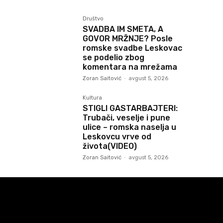
Društvo
SVADBA IM SMETA, A
GOVOR MRŽNJE? Posle
romske svadbe Leskovac
se podelio zbog
komentara na mrežama
Zoran Saitović
-
avgust 5, 2026
Kultura
STIGLI GASTARBAJTERI:
Trubači, veselje i pune
ulice – romska naselja u
Leskovcu vrve od
života(VIDEO)
Zoran Saitović
-
avgust 5, 2026