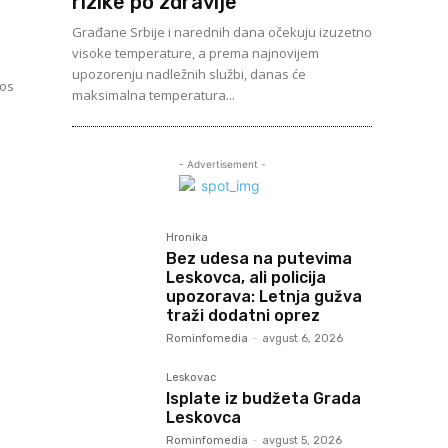
rizike po zdravlje
a
Građane Srbije i narednih dana očekuju izuzetno
visoke temperature, a prema najnovijem
upozorenju nadležnih službi, danas će
nos
maksimalna temperatura...
- Advertisement -
Hronika
Bez udesa na putevima
Leskovca, ali policija
upozorava: Letnja gužva
traži dodatni oprez
Rominfomedia
-
avgust 6, 2026
Leskovac
Isplate iz budžeta Grada
Leskovca
Rominfomedia
-
avgust 5, 2026