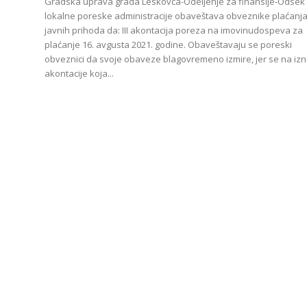
Gradska uprava grada Leskovca-Odeljenje za finansije-Odsek
lokalne poreske administracije obaveštava obveznike plaćanj
javnih prihoda da: III akontacija poreza na imovinudospeva za
plaćanje 16. avgusta 2021. godine. Obaveštavaju se poreski
obveznici da svoje obaveze blagovremeno izmire, jer se na iz
akontacije koja...