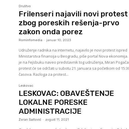
Društvo
Frilenseri najavili novi protest
zbog poreskih rešenja-prvo
zakon onda porez
Rominfomedia
-
januar 10, 2023
Udruženje radnika na internetu, najavilo je novi protest ispred
Ministarstva finansija u Beogradu, piše portal Nova ekonomija. Kak
je na Fejsbuku naveo predstavnik tog udruženja, Miran Pogača
protest će se održati u subotu 21. januara sa početkom od 15:3
časova. Razloga za protest...
Leskovac
LESKOVAC: OBAVEŠTENJE
LOКALNE PORESКE
ADMINISTRACIJE
Zoran Saitović
-
avgust 11, 2021