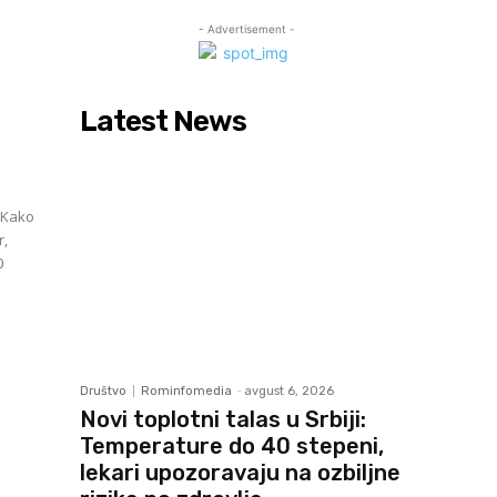
- Advertisement -
Latest News
o
r,
0
Društvo
Rominfomedia
-
avgust 6, 2026
Novi toplotni talas u Srbiji:
Temperature do 40 stepeni,
lekari upozoravaju na ozbiljne