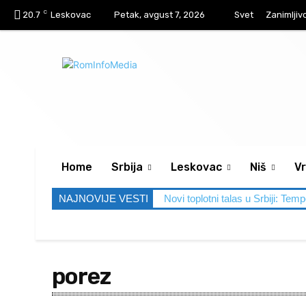
C
20.7
Leskovac
Petak, avgust 7, 2026
Svet
Zanimljiv
Home
Srbija
Leskovac
Niš
Vr
NAJNOVIJE VESTI
Novi toplotni talas u Srbiji: Tem
porez