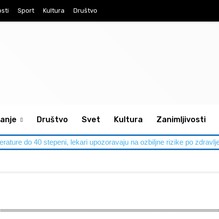
osti
Sport
Kultura
Društvo
anje
Društvo
Svet
Kultura
Zanimljivosti
perature do 40 stepeni, lekari upozoravaju na ozbiljne rizike po zdravlj