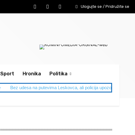
Ulogujte se / Pridružite se
Sport
Hronika
Politika
e
Bez udesa na putevima Leskovca, ali policija upozorava: Letnja