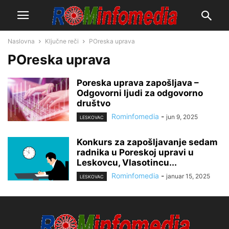
Naslovna
Ključne reči
POreska uprava
POreska uprava
Poreska uprava zapošljava –
Odgovorni ljudi za odgovorno
društvo
Rominfomedia
-
jun 9, 2025
LESKOVAC
Konkurs za zapošljavanje sedam
radnika u Poreskoj upravi u
Leskovcu, Vlasotincu...
Rominfomedia
-
januar 15, 2025
LESKOVAC