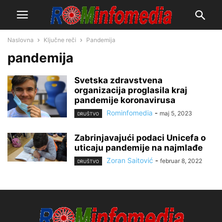
Naslovna
Ključne reči
Pandemija
pandemija
Svetska zdravstvena
organizacija proglasila kraj
pandemije koronavirusa
Rominfomedia
-
maj 5, 2023
DRUŠTVO
Zabrinjavajući podaci Unicefa o
uticaju pandemije na najmlađe
Zoran Saitović
-
februar 8, 2022
DRUŠTVO