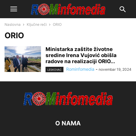
Naslovna
Ključne reči
ORIO
ORIO
Ministarka zaštite životne
sredine Irena Vujović obišla
radove na realizaciji ORIO...
Rominfomedia
-
novembar 19, 2024
LESKOVAC
O NAMA