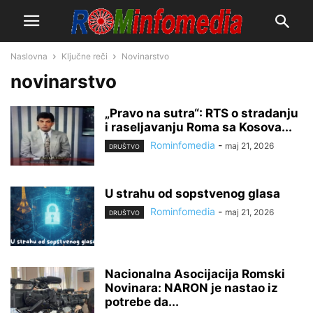
Naslovna
Ključne reči
Novinarstvo
novinarstvo
„Pravo na sutra“: RTS o stradanju
i raseljavanju Roma sa Kosova...
Rominfomedia
-
maj 21, 2026
DRUŠTVO
U strahu od sopstvenog glasa
Rominfomedia
-
maj 21, 2026
DRUŠTVO
Nacionalna Asocijacija Romski
Novinara: NARON je nastao iz
potrebe da...