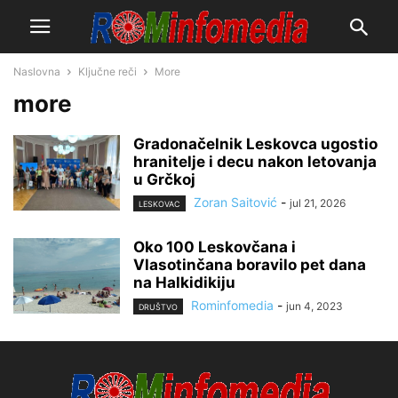
Naslovna
Ključne reči
More
more
Gradonačelnik Leskovca ugostio
hranitelje i decu nakon letovanja
u Grčkoj
Zoran Saitović
-
jul 21, 2026
LESKOVAC
Oko 100 Leskovčana i
Vlasotinčana boravilo pet dana
na Halkidikiju
Rominfomedia
-
jun 4, 2023
DRUŠTVO