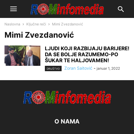
Naslovna
Ključne reči
Mimi Zvezdanović
Mimi Zvezdanović
LJUDI KOJI RAZBIJAJU BARIJERE!
DA SE BOLJE RAZUMEMO-PO
ŠUKAR TE HALJOVAMEN!
Zoran Saitović
-
januar 1, 2022
DRUŠTVO
O NAMA