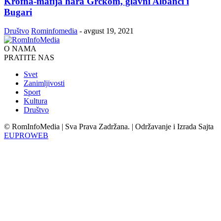
Krofna-mafija hara Grčkom, glavni Albanci i
Bugari
Društvo
Rominfomedia
-
avgust 19, 2021
O NAMA
PRATITE NAS
Svet
Zanimljivosti
Sport
Kultura
Društvo
© RomInfoMedia | Sva Prava Zadržana. | Održavanje i Izrada Sajta
EUPROWEB