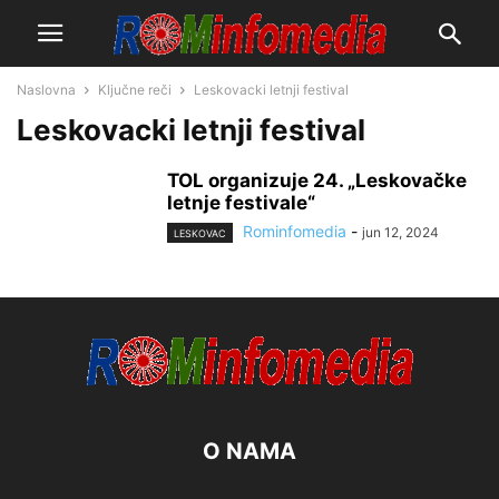
Naslovna
Ključne reči
Leskovacki letnji festival
Leskovacki letnji festival
TOL organizuje 24. „Leskovačke
letnje festivale“
Rominfomedia
-
jun 12, 2024
LESKOVAC
O NAMA