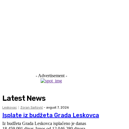
- Advertisement -
Latest News
Leskovac
Zoran Saitović
-
avgust 7, 2026
Isplate iz budžeta Grada Leskovca
Iz budžeta Grada Leskovca isplaćeno je danas
18.459.091 dinar. Iznos od 12.046.280 dinara