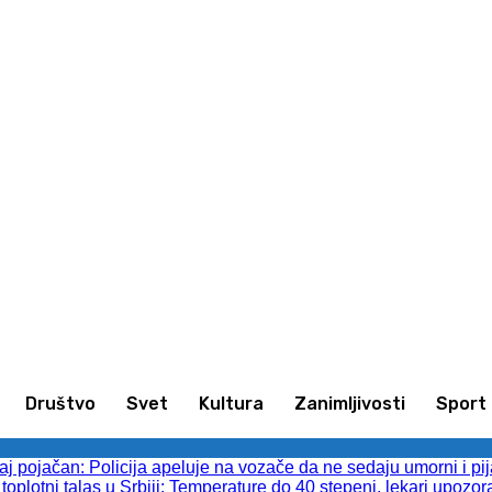
animljivosti
Sport
Kultura
Društvo
Društvo
Svet
Kultura
Zanimljivosti
Sport
 pojačan: Policija apeluje na vozače da ne sedaju umorni i pij
toplotni talas u Srbiji: Temperature do 40 stepeni, lekari upozor