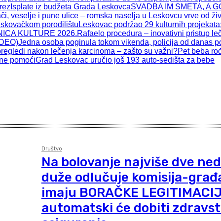
prez
Isplate iz budžeta Grada Leskovca
SVADBA IM SMETA, A GO
 veselje i pune ulice – romska naselja u Leskovcu vrve od ži
eskovačkom porodilištu
Leskovac podržao 29 kulturnih projekata:
ICA KULTURE 2026.
Rafaelo procedura – inovativni pristup l
IDEO)
Jedna osoba poginula tokom vikenda, policija od danas po
pregledi nakon lečenja karcinoma – zašto su važni?
Pet beba ro
tne pomoći
Grad Leskovac uručio još 193 auto-sedišta za bebe
Društvo
Na bolovanje najviše dve nede
duže odlučuje komisija-građa
imaju BORAČKE LEGITIMACI
automatski će dobiti zdravs