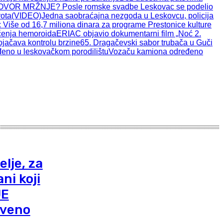
VOR MRŽNJE? Posle romske svadbe Leskovac se podelio
vota(VIDEO)
Jedna saobraćajna nezgoda u Leskovcu, policija
 Više od 16,7 miliona dinara za programe Prestonice kulture
ečenja hemoroida
ERIAC objavio dokumentarni film „Noć 2.
jačava kontrolu brzine
65. Dragačevski sabor trubača u Guči
đeno u leskovačkom porodilištu
Vozaču kamiona određeno
lje, za
ni koji
JE
tveno