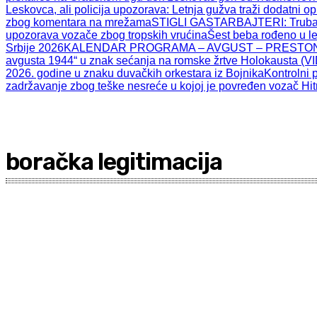
Leskovca, ali policija upozorava: Letnja gužva traži dodatni o
zbog komentara na mrežama
STIGLI GASTARBAJTERI: Trubači,
upozorava vozače zbog tropskih vrućina
Šest beba rođeno u l
Srbije 2026
KALENDAR PROGRAMA – AVGUST – PRESTON
avgusta 1944“ u znak sećanja na romske žrtve Holokausta (V
2026. godine u znaku duvačkih orkestara iz Bojnika
Kontrolni 
zadržavanje zbog teške nesreće u kojoj je povređen vozač Hi
boračka legitimacija