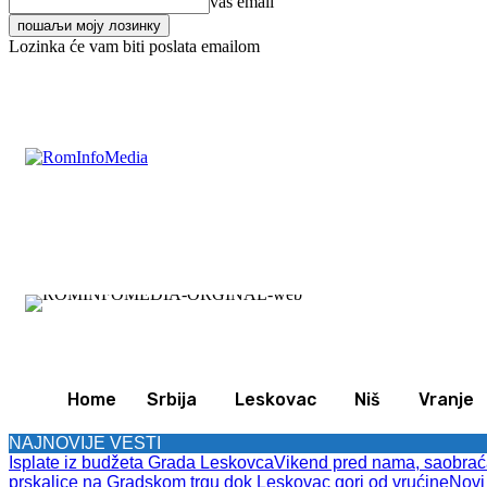
vaš email
Lozinka će vam biti poslata emailom
C
22.8
Leskovac
Subota, avgust 8, 2026
Svet
Z
Home
Srbija
Leskovac
Niš
Vranje
NAJNOVIJE VESTI
Isplate iz budžeta Grada Leskovca
Vikend pred nama, saobraćaj
prskalice na Gradskom trgu dok Leskovac gori od vrućine
Novi 