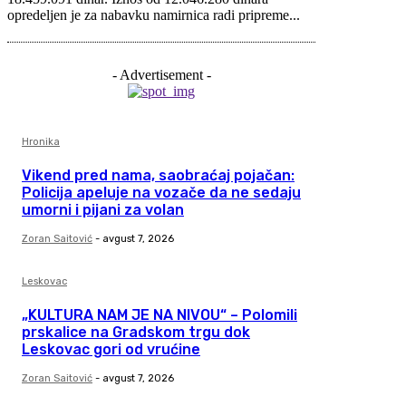
opredeljen je za nabavku namirnica radi pripreme...
- Advertisement -
Hronika
Vikend pred nama, saobraćaj pojačan:
Policija apeluje na vozače da ne sedaju
umorni i pijani za volan
Zoran Saitović
-
avgust 7, 2026
Leskovac
„KULTURA NAM JE NA NIVOU“ – Polomili
prskalice na Gradskom trgu dok
Leskovac gori od vrućine
Zoran Saitović
-
avgust 7, 2026