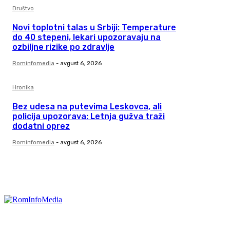
Društvo
Novi toplotni talas u Srbiji: Temperature
do 40 stepeni, lekari upozoravaju na
ozbiljne rizike po zdravlje
Rominfomedia
-
avgust 6, 2026
Hronika
Bez udesa na putevima Leskovca, ali
policija upozorava: Letnja gužva traži
dodatni oprez
Rominfomedia
-
avgust 6, 2026