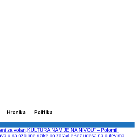
Ulogujte se / Pridružite se
Hronika
Politika
ani za volan
„KULTURA NAM JE NA NIVOU“ – Polomili
avaju na ozbiljne rizike po zdravlje
Bez udesa na putevima