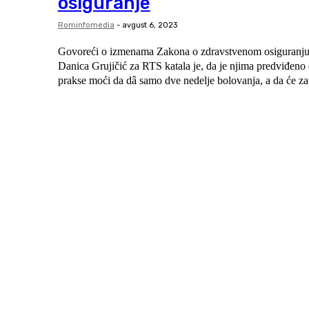
osiguranje
Rominfomedia
-
avgust 6, 2023
Govoreći o izmenama Zakona o zdravstvenom osiguranju,
Danica Grujičić za RTS katala je, da je njima predviđeno da će lekar opšte
prakse moći da dâ samo dve nedelje bolovanja, a da će za 