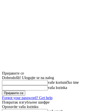
Пријавите се
Dobrodošli! Ulogujte se na nalog
vaše korisničko ime
vaša lozinka
Forgot your password? Get help
Повратак изгубљене шифре
Oporavite vašu lozinku