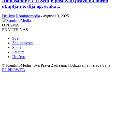
Ambasador EU u Srbiji: poštovati pravo na mirno
okupljanje, dijalog, svaka...
Društvo
Rominfomedia
-
avgust 19, 2025
O NAMA
PRATITE NAS
Svet
Zanimljivosti
Sport
Kultura
Društvo
© RomInfoMedia | Sva Prava Zadržana. | Održavanje i Izrada Sajta
EUPROWEB