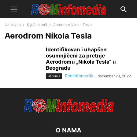
Naslovna
Ključne reči
Aerodrom Nikola Tesla
Aerodrom Nikola Tesla
Identifikovan i uhapšen
osumnjičeni za pretnje
Aerodromu „Nikola Tesla“ u
Beogradu
Rominfomedia
-
decembar 20, 2022
HRONIKA
O NAMA