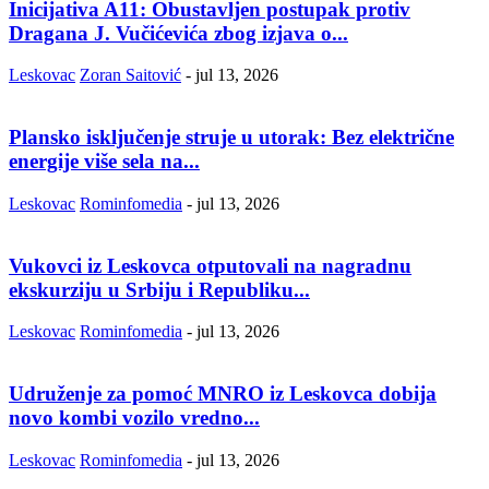
Inicijativa A11: Obustavljen postupak protiv
Dragana J. Vučićevića zbog izjava o...
Leskovac
Zoran Saitović
-
jul 13, 2026
Plansko isključenje struje u utorak: Bez električne
energije više sela na...
Leskovac
Rominfomedia
-
jul 13, 2026
Vukovci iz Leskovca otputovali na nagradnu
ekskurziju u Srbiju i Republiku...
Leskovac
Rominfomedia
-
jul 13, 2026
Udruženje za pomoć MNRO iz Leskovca dobija
novo kombi vozilo vredno...
Leskovac
Rominfomedia
-
jul 13, 2026