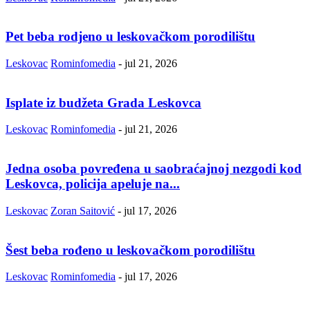
Pet beba rodjeno u leskovačkom porodilištu
Leskovac
Rominfomedia
-
jul 21, 2026
Isplate iz budžeta Grada Leskovca
Leskovac
Rominfomedia
-
jul 21, 2026
Jedna osoba povređena u saobraćajnoj nezgodi kod
Leskovca, policija apeluje na...
Leskovac
Zoran Saitović
-
jul 17, 2026
Šest beba rođeno u leskovačkom porodilištu
Leskovac
Rominfomedia
-
jul 17, 2026