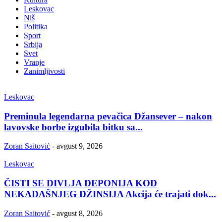
Leskovac
Niš
Politika
Sport
Srbija
Svet
Vranje
Zanimljivosti
Leskovac
Preminula legendarna pevačica Džansever – nakon
lavovske borbe izgubila bitku sa...
Zoran Saitović
-
avgust 9, 2026
Leskovac
ČISTI SE DIVLJA DEPONIJA KOD
NEKADAŠNJEG DŽINSIJA Akcija će trajati dok...
Zoran Saitović
-
avgust 8, 2026