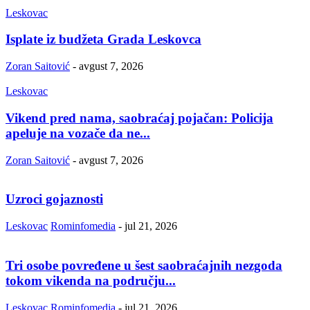
Leskovac
Isplate iz budžeta Grada Leskovca
Zoran Saitović
-
avgust 7, 2026
Leskovac
Vikend pred nama, saobraćaj pojačan: Policija
apeluje na vozače da ne...
Zoran Saitović
-
avgust 7, 2026
Uzroci gojaznosti
Leskovac
Rominfomedia
-
jul 21, 2026
Tri osobe povređene u šest saobraćajnih nezgoda
tokom vikenda na području...
Leskovac
Rominfomedia
-
jul 21, 2026