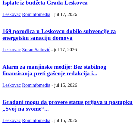
Isplate iz budžeta Grada Leskovca
Leskovac
Rominfomedia
-
jul 17, 2026
169 porodica u Leskovcu dobilo subvencije za
energetsku sanaciju domova
Leskovac
Zoran Saitović
-
jul 17, 2026
Alarm za manjinske medije: Bez stabilnog
finansiranja preti gašenje redakcija i...
Leskovac
Rominfomedia
-
jul 15, 2026
Građani mogu da provere status prijava u postupku
„Svoj na svome“...
Leskovac
Rominfomedia
-
jul 15, 2026